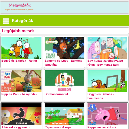
Kategóriák
Legújabb mesék
Bogyó és Babóca - Roller
Edmond és Lucy - Edmond
Egy kupac az elhagyatott
tölgyfája
réten - Egy kupac kufli
Pipp és Polli - Az ajándék
Boribon kirándul
Bogyó és Babóca -
Focimeccs
A kiskakas gyémánt
Répamese - A répa
Peppa malac - Hurrá