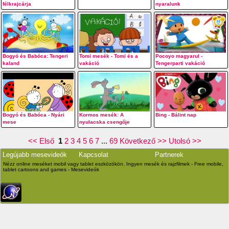
félkrajcárja
nyaralunk
Bogyó és Babóca: Tengeri
Tomi mesék - Tomi és a
Pocoyo magyarul -
kaland
vakáció
Tengerparti vakáció
Bogyó és Babóca - Nyári
Kormos mesék: A
Bing - Bálint nap
mese
nyulacska csengője
<< Első
1
2
3
4
5
6
7
...
69
Következő >>
Utolsó >>
Legújabb mesevideók
Kapcsolat
Partnerek
Nézz online meséket mobil vagy tablet eszközökön. Ingyen mesék és rajzfilmek - Free mobile,
tablet cartoons and games - Mesevideók